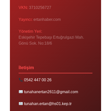
VKN:
3710256727
Yayıncı:
ertanhaber.com
Yönetim Yeri:
Eskişehir Tepebaşı Ertuğrulgazi Mah.
Gönü Sok. No:18/6
İletişim
0542 447 00 26
tunahanertan2611@gmail.com
tunahan.ertan@hs01.kep.tr