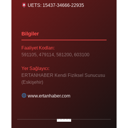
UETS: 15437-34666-22935
Bilgiler
Faaliyet Kodları:
591105, 479114, 581200, 603100
Yer Sağlayıcı:
ERTANHABER Kendi Fiziksel Sunucusu
(Eskişehir)
www.ertanhaber.com