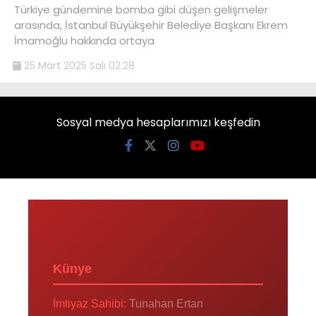
Türkiye gündemine bomba gibi düşen gelişmeler
arasında, İstanbul Büyükşehir Belediye Başkanı Ekrem
İmamoğlu hakkında ortaya
25 Mart 2025 Salı 02:28
Sosyal medya hesaplarımızı keşfedin
Künye
İmtiyaz Sahibi:
Tunahan Ertan