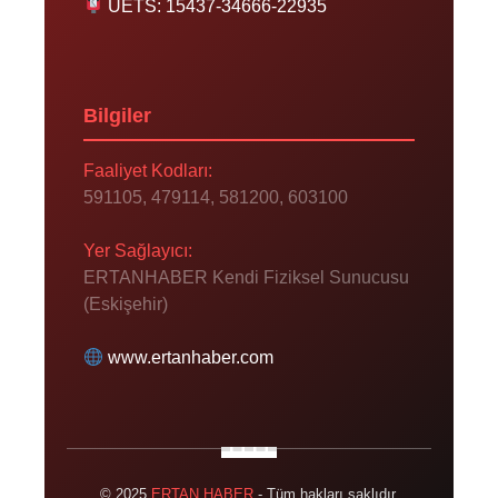
UETS: 15437-34666-22935
Bilgiler
Faaliyet Kodları:
591105, 479114, 581200, 603100
Yer Sağlayıcı:
ERTANHABER Kendi Fiziksel Sunucusu
(Eskişehir)
www.ertanhaber.com
© 2025
ERTAN HABER
- Tüm hakları saklıdır.