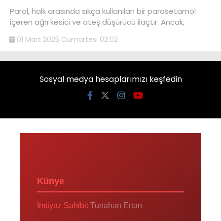
Parol, halk arasında sıkça kullanılan bir parasetamol
içeren ağrı kesici ve ateş düşürücü ilaçtır. Ancak,
01 Mart 2025 Cumartesi 02:02
Sosyal medya hesaplarımızı keşfedin
Künye
İmtiyaz Sahibi:
Tunahan Ertan