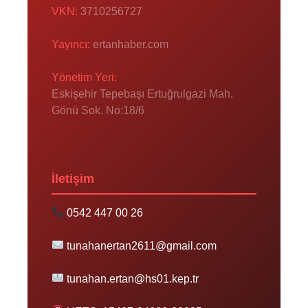
VKN:
3710256727
Yayıncı:
ertanhaber.com
Yönetim Yeri:
Eskişehir Tepebaşı Ertuğrulgazi Mah.
Gönü Sok. No:18/6
İletişim
0542 447 00 26
tunahanertan2611@gmail.com
tunahan.ertan@hs01.kep.tr