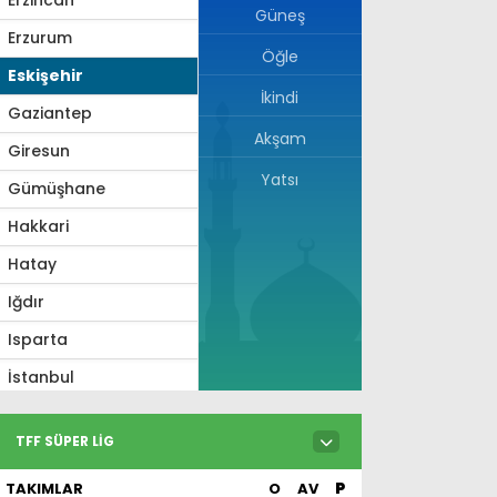
Güneş
Erzurum
Öğle
Eskişehir
İkindi
Gaziantep
Akşam
Giresun
Yatsı
Gümüşhane
Hakkari
Hatay
Iğdır
Isparta
İstanbul
İzmir
TFF SÜPER LIG
Kahramanmaraş
TAKIMLAR
O
AV
P
Karabük