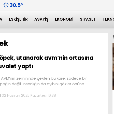
30.5
°
A
ESKIŞEHIR
ASAYIŞ
EKONOMI
SIYASET
TEKN
pek
öpek, utanarak avm’nin ortasına
uvalet yaptı
r AVM’nin zemininde çekilen bu kare, sadece bir
peğin değil, insanlığın da ayıbını gözler önüne
02 Haziran 2025 Pazartesi 16:38