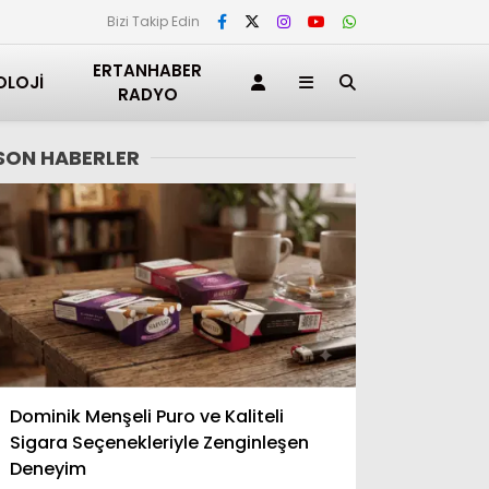
Bizi Takip Edin
ERTANHABER
OLOJI
RADYO
SON HABERLER
Adana
Dominik Menşeli Puro ve Kaliteli
Adıyaman
Sigara Seçenekleriyle Zenginleşen
Afyonkarahisar
Deneyim