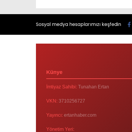
Sosyal medya hesaplarımızı keşfedin
Künye
İmtiyaz Sahibi:
Tunahan Ertan
VKN:
3710256727
Yayıncı:
ertanhaber.com
Yönetim Yeri: