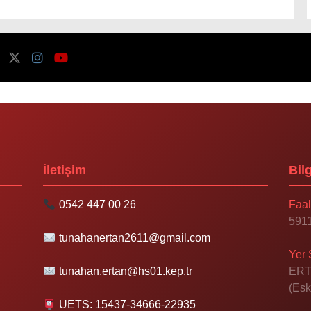
İletişim
Bilg
0542 447 00 26
Faal
5911
tunahanertan2611@gmail.com
Yer 
tunahan.ertan@hs01.kep.tr
ERT
(Esk
UETS: 15437-34666-22935