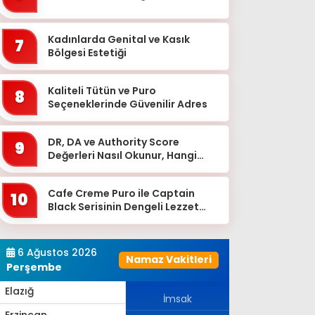
Bingöl
Bitlis
Kadınlarda Genital ve Kasık
7
Bolu
Bölgesi Estetiği
Burdur
Kaliteli Tütün ve Puro
8
Bursa
Seçeneklerinde Güvenilir Adres
Çanakkale
DR, DA ve Authority Score
9
Çankırı
Değerleri Nasıl Okunur, Hangi
Eşikten Sonra Anlam Kazanır?
Çorum
Cafe Creme Puro ile Captain
Denizli
10
Black Serisinin Dengeli Lezzet
Diyarbakır
Dünyası
Düzce
6 Ağustos 2026
Namaz Vakitleri
Edirne
Perşembe
Elazığ
İmsak
Erzincan