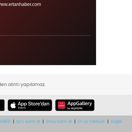
Sinop
ww.ertanhaber.com
Şırnak
Sivas
Tekirdağ
Tokat
Trabzon
Tunceli
Uşak
en alıntı yapılamaz.
Van
Yalova
Yozgat
Zonguldak
HABER
|
iptv satın al
|
Snus Satın Al
|
En iyi nakliyat
|
sağlık