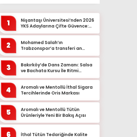
Ağrı
Aksaray
Nişantaşı Üniversitesi’nden 2026
1
Amasya
YKS Adaylarına Çifte Güvence:
Sabit Ücret ve Kesintisiz Burs
Ankara
Mohamed Salah’ın
2
Antalya
Trabzonspor’a transferi an
meselesi!
Ardahan
Bakırköy’de Dans Zamanı: Salsa
Artvin
3
ve Bachata Kursu İle Ritmi
Aydın
Yakalayın!
Balıkesir
Aromalı ve Mentollü İthal Sigara
4
Tercihlerinde Oris Markası
Bartın
Batman
Aromalı ve Mentollü Tütün
5
Ürünleriyle Yeni Bir Bakış Açısı
Bayburt
Bilecik
6
İthal Tütün Tedariğinde Kalite