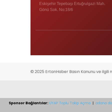
Eskişehir Tepebaşı Ertuğrulgazi Mah.
Gönü Sok. No:18/6
© 2025 ErtanHaber Basın Kanunu ve ilgili 
Sponsor Bağlantılar:
UYAP Toplu Takip Açma
|
adana dö