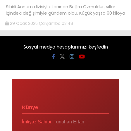
Sihirli Annem dizisiyle tanınan Buğra Özmüldür, yıllar
içindeki değişimiyle gündem oldu. Küçük yaşta 90 kiloya
29 Ocak 2025 Çarşamba 03:48
Sosyal medya hesaplarımızı keşfedin
Künye
İmtiyaz Sahibi:
Tunahan Ertan