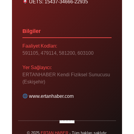
UETS: 15437-34666-22935
Bilgiler
Faaliyet Kodları:
591105, 479114, 581200, 603100
Yer Sağlayıcı:
ERTANHABER Kendi Fiziksel Sunucusu
(Eskişehir)
www.ertanhaber.com
© 2025
ERTAN HABER
- Tüm hakları saklıdır.