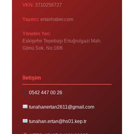
VKN:
3710256727
Yayıncı:
ertanhaber.com
Yönetim Yeri:
Eskişehir Tepebaşı Ertuğrulgazi Mah.
Gönü Sok. No:18/6
İletişim
0542 447 00 26
tunahanertan2611@gmail.com
tunahan.ertan@hs01.kep.tr