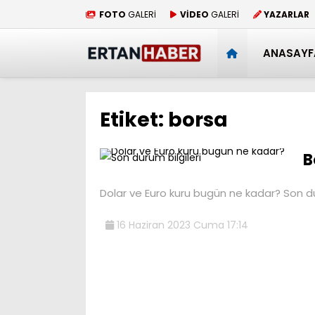
FOTO
GALERİ
VİDEO
GALERİ
YAZARLAR
ANASAYF
Etiket:
borsa
B
Dolar ve Euro kuru bugün ne kadar? Son du
16 Haziran 2023 Cuma 17:14