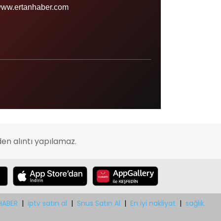
Sinop
ww.ertanhaber.com
Şırnak
Sivas
Tekirdağ
Tokat
Trabzon
Tunceli
Uşak
en alıntı yapılamaz.
Van
Yalova
Yozgat
Zonguldak
HABER
|
iptv satın al
|
Snus Satın Al
|
En iyi nakliyat
|
sağlık