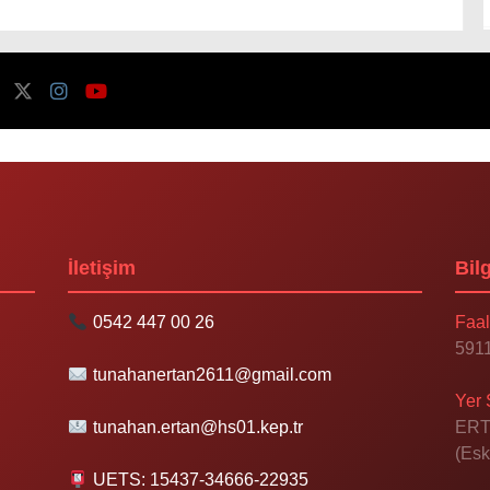
İletişim
Bilg
0542 447 00 26
Faal
5911
tunahanertan2611@gmail.com
Yer 
tunahan.ertan@hs01.kep.tr
ERT
(Esk
UETS: 15437-34666-22935