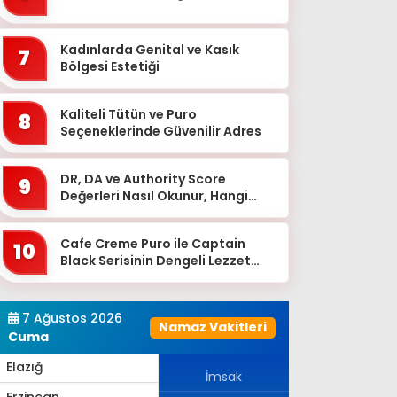
Bingöl
Bitlis
Kadınlarda Genital ve Kasık
7
Bolu
Bölgesi Estetiği
Burdur
Kaliteli Tütün ve Puro
8
Bursa
Seçeneklerinde Güvenilir Adres
Çanakkale
DR, DA ve Authority Score
9
Çankırı
Değerleri Nasıl Okunur, Hangi
Eşikten Sonra Anlam Kazanır?
Çorum
Cafe Creme Puro ile Captain
Denizli
10
Black Serisinin Dengeli Lezzet
Diyarbakır
Dünyası
Düzce
7 Ağustos 2026
Namaz Vakitleri
Edirne
Cuma
Elazığ
İmsak
Erzincan