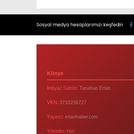
Sosyal medya hesaplarımızı keşfedin
Künye
İmtiyaz Sahibi:
Tunahan Ertan
VKN:
3710256727
Yayıncı:
ertanhaber.com
Yönetim Yeri: