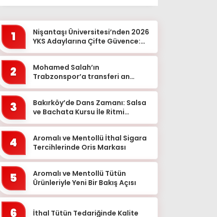
Ağrı
Aksaray
Nişantaşı Üniversitesi’nden 2026
1
Amasya
YKS Adaylarına Çifte Güvence:
Sabit Ücret ve Kesintisiz Burs
Ankara
Mohamed Salah’ın
2
Antalya
Trabzonspor’a transferi an
meselesi!
Ardahan
Bakırköy’de Dans Zamanı: Salsa
Artvin
3
ve Bachata Kursu İle Ritmi
Aydın
Yakalayın!
Balıkesir
Aromalı ve Mentollü İthal Sigara
4
Tercihlerinde Oris Markası
Bartın
Batman
Aromalı ve Mentollü Tütün
5
Ürünleriyle Yeni Bir Bakış Açısı
Bayburt
Bilecik
6
İthal Tütün Tedariğinde Kalite