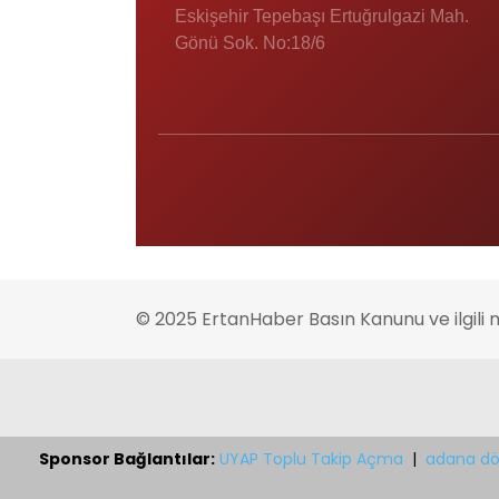
Eskişehir Tepebaşı Ertuğrulgazi Mah.
Gönü Sok. No:18/6
© 2025 ErtanHaber Basın Kanunu ve ilgili 
Sponsor Bağlantılar:
UYAP Toplu Takip Açma
|
adana dö