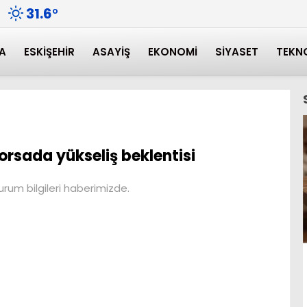
31.6
°
A
ESKIŞEHIR
ASAYIŞ
EKONOMI
SIYASET
TEKN
orsada yükseliş beklentisi
rum bilgileri haberimizde.