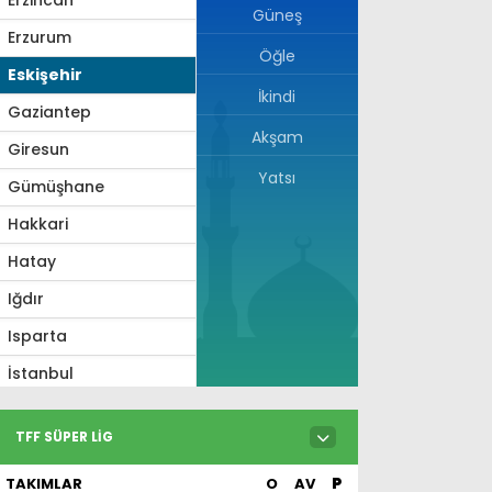
Güneş
Erzurum
Öğle
Eskişehir
İkindi
Gaziantep
Akşam
Giresun
Yatsı
Gümüşhane
Hakkari
Hatay
Iğdır
Isparta
İstanbul
İzmir
TFF SÜPER LIG
Kahramanmaraş
TAKIMLAR
O
AV
P
Karabük