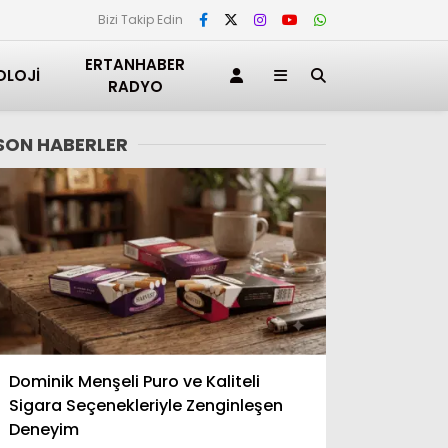
Bizi Takip Edin
ERTANHABER
OLOJI
RADYO
SON HABERLER
Adana
Dominik Menşeli Puro ve Kaliteli
Adıyaman
Sigara Seçenekleriyle Zenginleşen
Afyonkarahisar
Deneyim