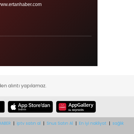
Sinop
ww.ertanhaber.com
Şırnak
Sivas
Tekirdağ
Tokat
Trabzon
Tunceli
Uşak
en alıntı yapılamaz.
Van
Yalova
Yozgat
Zonguldak
HABER
|
iptv satın al
|
Snus Satın Al
|
En iyi nakliyat
|
sağlık