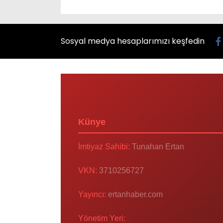
Sosyal medya hesaplarımızı keşfedin
Künye
İmtiyaz Sahibi:
Tunahan Ertan
VKN:
3710256727
Yayıncı:
ertanhaber.com
Yönetim Yeri: