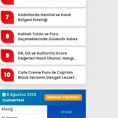
Bingöl
Bitlis
Kadınlarda Genital ve Kasık
7
Bolu
Bölgesi Estetiği
Burdur
Kaliteli Tütün ve Puro
8
Bursa
Seçeneklerinde Güvenilir Adres
Çanakkale
DR, DA ve Authority Score
9
Çankırı
Değerleri Nasıl Okunur, Hangi
Eşikten Sonra Anlam Kazanır?
Çorum
Cafe Creme Puro ile Captain
Denizli
10
Black Serisinin Dengeli Lezzet
Diyarbakır
Dünyası
Düzce
8 Ağustos 2026
Namaz Vakitleri
Edirne
Cumartesi
Elazığ
İmsak
Erzincan