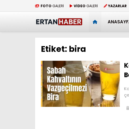
FOTO
GALERİ
VİDEO
GALERİ
YAZARLAR
ANASAYF
Etiket:
bira
K
B
Ka
çe