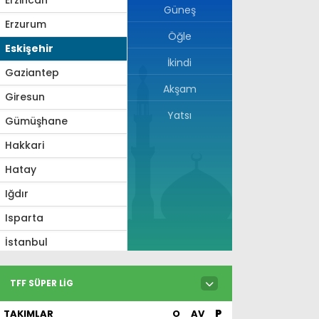
Güneş
Erzurum
Öğle
Eskişehir
İkindi
Gaziantep
Akşam
Giresun
Yatsı
Gümüşhane
Hakkari
Hatay
Iğdır
Isparta
İstanbul
İzmir
TFF SÜPER LIG
Kahramanmaraş
TAKIMLAR
O
AV
P
Karabük