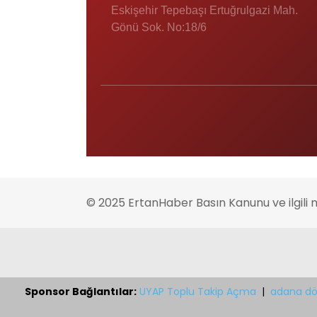
Eskişehir Tepebaşı Ertuğrulgazi Mah.
Gönü Sok. No:18/6
© 2025 ErtanHaber Basın Kanunu ve ilgili 
Sponsor Bağlantılar:
UYAP Toplu Takip Açma
|
adana dö