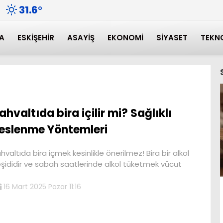
31.6
°
A
ESKIŞEHIR
ASAYIŞ
EKONOMI
SIYASET
TEKN
ahvaltıda bira içilir mi? Sağlıklı
eslenme Yöntemleri
hvaltıda bira içmek kesinlikle önerilmez! Bira bir alkol
şididir ve sabah saatlerinde alkol tüketmek vücut
16 Mart 2025 Pazar 11:16