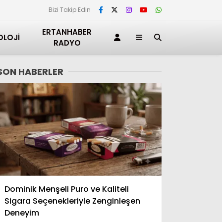
Bizi Takip Edin
ERTANHABER
OLOJI
RADYO
SON HABERLER
Adana
Dominik Menşeli Puro ve Kaliteli
Adıyaman
Sigara Seçenekleriyle Zenginleşen
Afyonkarahisar
Deneyim