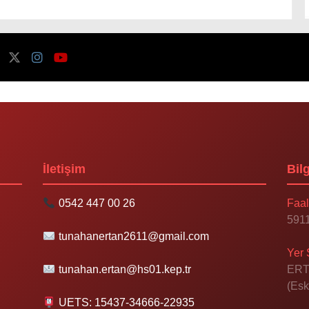
İletişim
Bilg
0542 447 00 26
Faal
5911
tunahanertan2611@gmail.com
Yer 
tunahan.ertan@hs01.kep.tr
ERT
(Esk
UETS: 15437-34666-22935