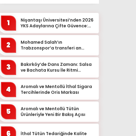
Ağrı
Aksaray
Nişantaşı Üniversitesi’nden 2026
1
Amasya
YKS Adaylarına Çifte Güvence:
Sabit Ücret ve Kesintisiz Burs
Ankara
Mohamed Salah’ın
2
Antalya
Trabzonspor’a transferi an
meselesi!
Ardahan
Bakırköy’de Dans Zamanı: Salsa
Artvin
3
ve Bachata Kursu İle Ritmi
Aydın
Yakalayın!
Balıkesir
Aromalı ve Mentollü İthal Sigara
4
Tercihlerinde Oris Markası
Bartın
Batman
Aromalı ve Mentollü Tütün
5
Ürünleriyle Yeni Bir Bakış Açısı
Bayburt
Bilecik
6
İthal Tütün Tedariğinde Kalite