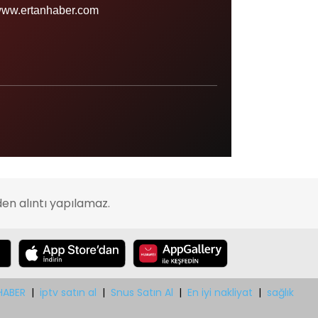
Sinop
ww.ertanhaber.com
Şırnak
Sivas
Tekirdağ
Tokat
Trabzon
Tunceli
Uşak
en alıntı yapılamaz.
Van
Yalova
Yozgat
Zonguldak
HABER
|
iptv satın al
|
Snus Satın Al
|
En iyi nakliyat
|
sağlık