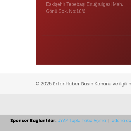
Eskişehir Tepebaşı Ertuğrulgazi Mah.
Gönü Sok. No:18/6
© 2025 ErtanHaber Basın Kanunu ve ilgili 
Sponsor Bağlantılar:
UYAP Toplu Takip Açma
|
adana dö