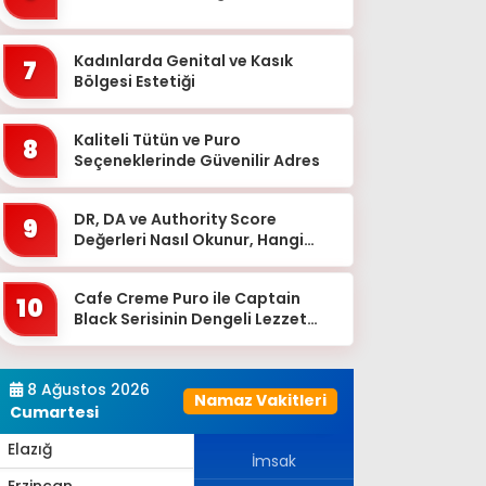
Bingöl
Bitlis
Kadınlarda Genital ve Kasık
7
Bolu
Bölgesi Estetiği
Burdur
Kaliteli Tütün ve Puro
8
Bursa
Seçeneklerinde Güvenilir Adres
Çanakkale
DR, DA ve Authority Score
9
Çankırı
Değerleri Nasıl Okunur, Hangi
Eşikten Sonra Anlam Kazanır?
Çorum
Cafe Creme Puro ile Captain
Denizli
10
Black Serisinin Dengeli Lezzet
Diyarbakır
Dünyası
Düzce
8 Ağustos 2026
Namaz Vakitleri
Edirne
Cumartesi
Elazığ
İmsak
Erzincan