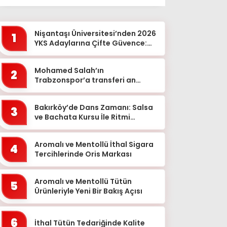
Ağrı
Aksaray
Nişantaşı Üniversitesi’nden 2026
1
Amasya
YKS Adaylarına Çifte Güvence:
Sabit Ücret ve Kesintisiz Burs
Ankara
Mohamed Salah’ın
2
Antalya
Trabzonspor’a transferi an
meselesi!
Ardahan
Bakırköy’de Dans Zamanı: Salsa
Artvin
3
ve Bachata Kursu İle Ritmi
Aydın
Yakalayın!
Balıkesir
Aromalı ve Mentollü İthal Sigara
4
Tercihlerinde Oris Markası
Bartın
Batman
Aromalı ve Mentollü Tütün
5
Ürünleriyle Yeni Bir Bakış Açısı
Bayburt
Bilecik
6
İthal Tütün Tedariğinde Kalite