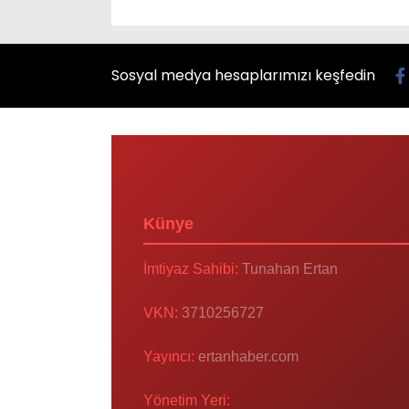
Sosyal medya hesaplarımızı keşfedin
Künye
İmtiyaz Sahibi:
Tunahan Ertan
VKN:
3710256727
Yayıncı:
ertanhaber.com
Yönetim Yeri: