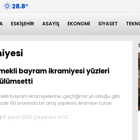
28.8
°
A
ESKIŞEHIR
ASAYIŞ
EKONOMI
SIYASET
TEKN
iyesi
mekli bayram ikramiyesi yüzleri
ülümsetti
ekli bayram ikramiyelerine, geçtiğimiz yıl olduğu gibi
zde 50 oranında bir artış yapılırsa, ikramiye tutarı
19 Şubat 2025 Çarşamba 14:02