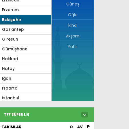
Güneş
Erzurum
Öğle
Eskişehir
İkindi
Gaziantep
Akşam
Giresun
Yatsı
Gümüşhane
Hakkari
Hatay
Iğdır
Isparta
İstanbul
İzmir
TFF SÜPER LIG
Kahramanmaraş
TAKIMLAR
O
AV
P
Karabük