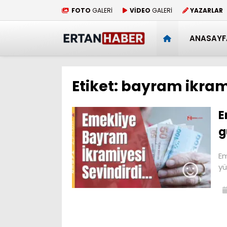
FOTO
GALERİ
VİDEO
GALERİ
YAZARLAR
ANASAYF
Etiket:
bayram ikram
E
g
Em
yü