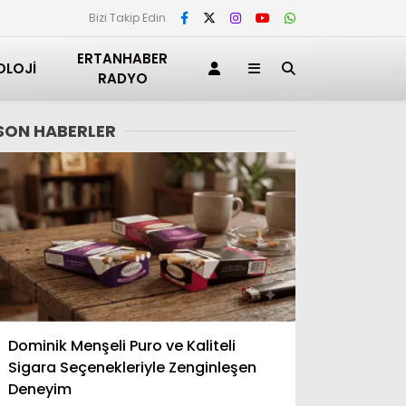
Bizi Takip Edin
ERTANHABER
OLOJI
RADYO
SON HABERLER
Adana
Dominik Menşeli Puro ve Kaliteli
Adıyaman
Sigara Seçenekleriyle Zenginleşen
Afyonkarahisar
Deneyim