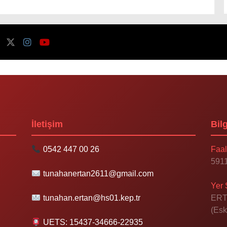
İletişim
Bilg
0542 447 00 26
Faal
5911
tunahanertan2611@gmail.com
Yer 
tunahan.ertan@hs01.kep.tr
ERT
(Esk
UETS: 15437-34666-22935