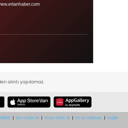
Sinop
ww.ertanhaber.com
Şırnak
Sivas
Tekirdağ
Tokat
Trabzon
Tunceli
Uşak
en alıntı yapılamaz.
Van
Yalova
Yozgat
Zonguldak
HABER
|
iptv satın al
|
Snus Satın Al
|
En iyi nakliyat
|
sağlık