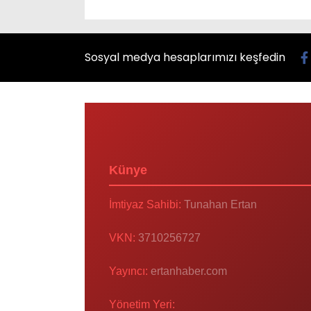
Sosyal medya hesaplarımızı keşfedin
Künye
İmtiyaz Sahibi:
Tunahan Ertan
VKN:
3710256727
Yayıncı:
ertanhaber.com
Yönetim Yeri: