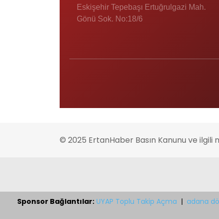
Eskişehir Tepebaşı Ertuğrulgazi Mah.
Gönü Sok. No:18/6
© 2025 ErtanHaber Basın Kanunu ve ilgili 
Sponsor Bağlantılar:
UYAP Toplu Takip Açma
|
adana dö