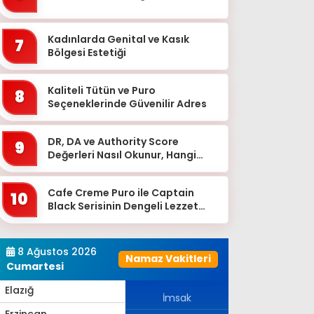
Bingöl
Bitlis
Kadınlarda Genital ve Kasık
7
Bolu
Bölgesi Estetiği
Burdur
Kaliteli Tütün ve Puro
8
Bursa
Seçeneklerinde Güvenilir Adres
Çanakkale
DR, DA ve Authority Score
9
Çankırı
Değerleri Nasıl Okunur, Hangi
Eşikten Sonra Anlam Kazanır?
Çorum
Cafe Creme Puro ile Captain
Denizli
10
Black Serisinin Dengeli Lezzet
Diyarbakır
Dünyası
Düzce
8 Ağustos 2026
Namaz Vakitleri
Edirne
Cumartesi
Elazığ
İmsak
Erzincan