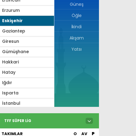
Güneş
Erzurum
Öğle
Eskişehir
İkindi
Gaziantep
Akşam
Giresun
Yatsı
Gümüşhane
Hakkari
Hatay
Iğdır
Isparta
İstanbul
İzmir
TFF SÜPER LIG
Kahramanmaraş
TAKIMLAR
O
AV
P
Karabük