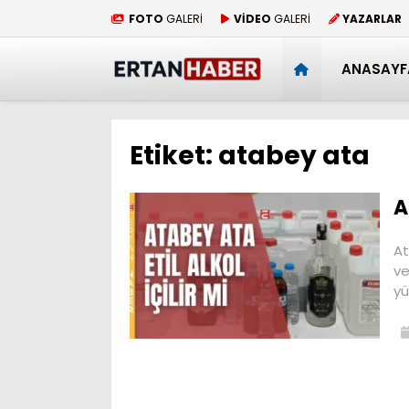
FOTO
GALERİ
VİDEO
GALERİ
YAZARLAR
ANASAYF
Etiket:
atabey ata
A
At
ve
yü