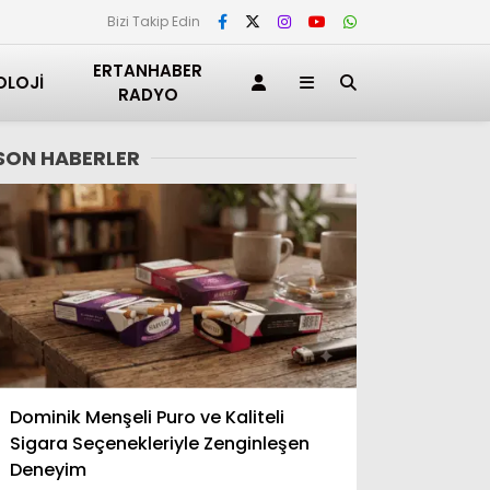
Bizi Takip Edin
ERTANHABER
OLOJI
RADYO
SON HABERLER
Adana
Dominik Menşeli Puro ve Kaliteli
Adıyaman
Sigara Seçenekleriyle Zenginleşen
Afyonkarahisar
Deneyim