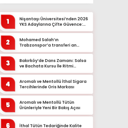
Ağrı
Aksaray
Nişantaşı Üniversitesi’nden 2026
1
Amasya
YKS Adaylarına Çifte Güvence:
Sabit Ücret ve Kesintisiz Burs
Ankara
Mohamed Salah’ın
2
Antalya
Trabzonspor’a transferi an
meselesi!
Ardahan
Bakırköy’de Dans Zamanı: Salsa
Artvin
3
ve Bachata Kursu İle Ritmi
Aydın
Yakalayın!
Balıkesir
Aromalı ve Mentollü İthal Sigara
4
Tercihlerinde Oris Markası
Bartın
Batman
Aromalı ve Mentollü Tütün
5
Ürünleriyle Yeni Bir Bakış Açısı
Bayburt
Bilecik
6
İthal Tütün Tedariğinde Kalite