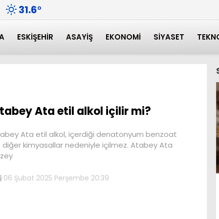
31.6
°
A
ESKIŞEHIR
ASAYIŞ
EKONOMI
SIYASET
TEKN
tabey Ata etil alkol içilir mi?
abey Ata etil alkol, içerdiği denatonyum benzoat
 diğer kimyasallar nedeniyle içilmez. Atabey Ata
zey
06 Şubat 2025 Perşembe 20:39