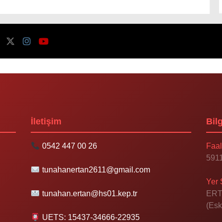
İletişim
Bilg
0542 447 00 26
Faal
5911
tunahanertan2611@gmail.com
Yer 
tunahan.ertan@hs01.kep.tr
ERT
(Esk
UETS: 15437-34666-22935