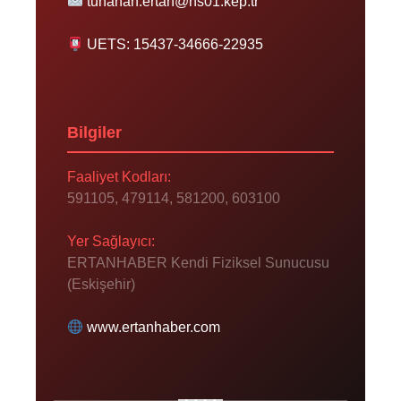
tunahan.ertan@hs01.kep.tr
UETS: 15437-34666-22935
Bilgiler
Faaliyet Kodları:
591105, 479114, 581200, 603100
Yer Sağlayıcı:
ERTANHABER Kendi Fiziksel Sunucusu
(Eskişehir)
www.ertanhaber.com