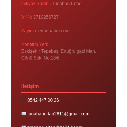
İmtiyaz Sahibi:
Tunahan Ertan
VKN:
3710256727
Yayıncı:
ertanhaber.com
Yönetim Yeri:
Eskişehir Tepebaşı Ertuğrulgazi Mah.
Gönü Sok. No:18/6
İletişim
0542 447 00 26
tunahanertan2611@gmail.com