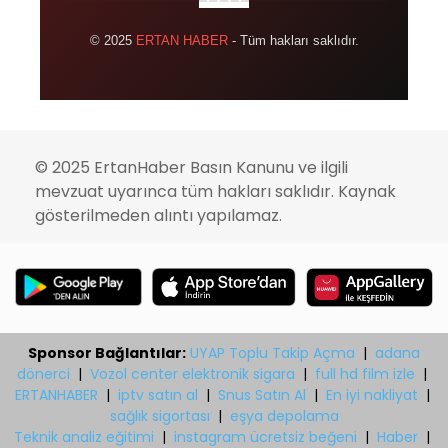
© 2025
ERTAN HABER
- Tüm hakları saklıdır.
© 2025 ErtanHaber Basın Kanunu ve ilgili
mevzuat uyarınca tüm hakları saklıdır. Kaynak
gösterilmeden alıntı yapılamaz.
Sponsor Bağlantılar:
UYAP Toplu Takip Açma
|
adana
dönerci
|
Vozol center elektronik sigara
|
full hd film izle
|
ERTANHABER
|
iptv satın al
|
Snus Satın Al
|
En iyi nakliyat
|
sağlık sigortası
|
eşya depolama
Teknik analiz eğitimi
|
instagram ücretsiz beğeni
|
Haber
|