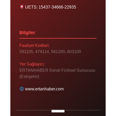
UETS: 15437-34666-22935
Bilgiler
Faaliyet Kodları:
591105, 479114, 581200, 603100
Yer Sağlayıcı:
ERTANHABER Kendi Fiziksel Sunucusu
(Eskişehir)
www.ertanhaber.com