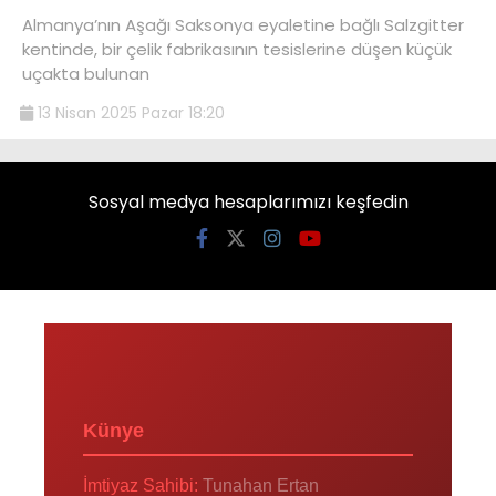
Almanya’nın Aşağı Saksonya eyaletine bağlı Salzgitter
kentinde, bir çelik fabrikasının tesislerine düşen küçük
uçakta bulunan
13 Nisan 2025 Pazar 18:20
Sosyal medya hesaplarımızı keşfedin
Künye
İmtiyaz Sahibi:
Tunahan Ertan