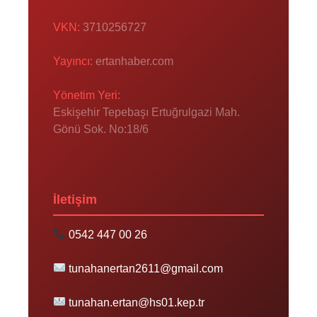
VKN:
3710256727
Yayıncı:
ertanhaber.com
Yönetim Yeri:
Eskişehir Tepebaşı Ertuğrulgazi Mah.
Gönü Sok. No:18/6
İletişim
0542 447 00 26
tunahanertan2611@gmail.com
tunahan.ertan@hs01.kep.tr