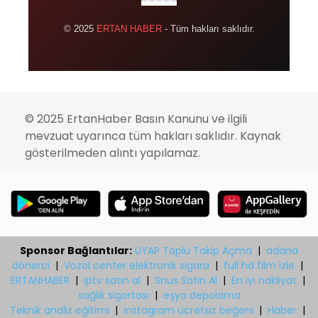
© 2025
ERTAN HABER
- Tüm hakları saklıdır.
© 2025 ErtanHaber Basın Kanunu ve ilgili
mevzuat uyarınca tüm hakları saklıdır. Kaynak
gösterilmeden alıntı yapılamaz.
Sponsor Bağlantılar:
UYAP Toplu Takip Açma
|
adana
dönerci
|
Vozol center elektronik sigara
|
full hd film izle
|
ERTANHABER
|
iptv satın al
|
Snus Satın Al
|
En iyi nakliyat
|
sağlık sigortası
|
eşya depolama
Teknik analiz eğitimi
|
instagram ücretsiz beğeni
|
Haber
|