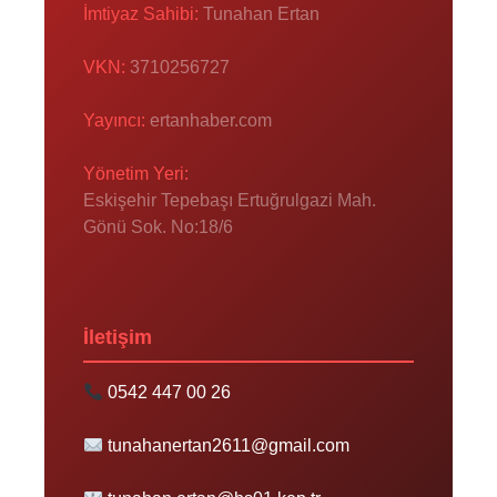
İmtiyaz Sahibi:
Tunahan Ertan
VKN:
3710256727
Yayıncı:
ertanhaber.com
Yönetim Yeri:
Eskişehir Tepebaşı Ertuğrulgazi Mah.
Gönü Sok. No:18/6
İletişim
0542 447 00 26
tunahanertan2611@gmail.com