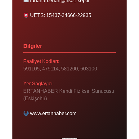
tunahan.ertan@hs01.kep.tr
UETS: 15437-34666-22935
Bilgiler
Faaliyet Kodları:
591105, 479114, 581200, 603100
Yer Sağlayıcı:
ERTANHABER Kendi Fiziksel Sunucusu
(Eskişehir)
www.ertanhaber.com