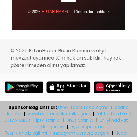
© 2025
ERTAN HABER
- Tüm hakları saklıdır.
© 2025 ErtanHaber Basın Kanunu ve ilgili
mevzuat uyarınca tüm hakları saklıdır. Kaynak
gösterilmeden alıntı yapılamaz.
Sponsor Bağlantılar:
UYAP Toplu Takip Açma
|
adana
dönerci
|
Vozol center elektronik sigara
|
full hd film izle
|
ERTANHABER
|
iptv satın al
|
Snus Satın Al
|
En iyi nakliyat
|
sağlık sigortası
|
eşya depolama
Teknik analiz eğitimi
|
instagram ücretsiz beğeni
|
Haber
|