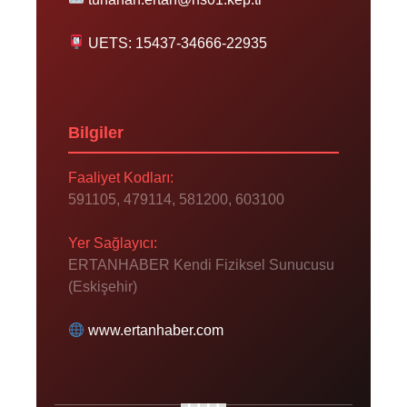
UETS: 15437-34666-22935
Bilgiler
Faaliyet Kodları:
591105, 479114, 581200, 603100
Yer Sağlayıcı:
ERTANHABER Kendi Fiziksel Sunucusu
(Eskişehir)
www.ertanhaber.com