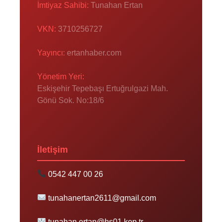
İmtiyaz Sahibi:
Tunahan Ertan
VKN:
3710256727
Yayıncı:
ertanhaber.com
Yönetim Yeri:
Eskişehir Tepebaşı Ertuğrulgazi Mah.
Gönü Sok. No:18/6
İletişim
0542 447 00 26
tunahanertan2611@gmail.com
tunahan.ertan@hs01.kep.tr