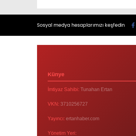
Sosyal medya hesaplarımızı keşfedin
Künye
İmtiyaz Sahibi:
Tunahan Ertan
VKN:
3710256727
Yayıncı:
ertanhaber.com
Yönetim Yeri: