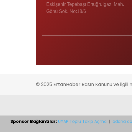
Eskişehir Tepebaşı Ertuğrulgazi Mah.
Gönü Sok. No:18/6
© 2025 ErtanHaber Basın Kanunu ve ilgili 
Sponsor Bağlantılar:
UYAP Toplu Takip Açma
|
adana dö