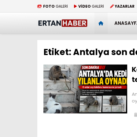
FOTO
GALERİ
VİDEO
GALERİ
YAZARLAR
ANASAYF
Etiket:
Antalya son d
K
t
An
oy