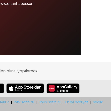
Sinop
ww.ertanhaber.com
Şırnak
Sivas
Tekirdağ
Tokat
Trabzon
Tunceli
Uşak
en alıntı yapılamaz.
Van
Yalova
Yozgat
Zonguldak
HABER
|
iptv satın al
|
Snus Satın Al
|
En iyi nakliyat
|
sağlık