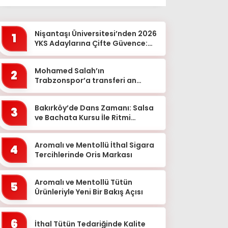
Ağrı
Aksaray
Nişantaşı Üniversitesi’nden 2026
1
Amasya
YKS Adaylarına Çifte Güvence:
Sabit Ücret ve Kesintisiz Burs
Ankara
Mohamed Salah’ın
2
Antalya
Trabzonspor’a transferi an
meselesi!
Ardahan
Bakırköy’de Dans Zamanı: Salsa
Artvin
3
ve Bachata Kursu İle Ritmi
Aydın
Yakalayın!
Balıkesir
Aromalı ve Mentollü İthal Sigara
4
Tercihlerinde Oris Markası
Bartın
Batman
Aromalı ve Mentollü Tütün
5
Ürünleriyle Yeni Bir Bakış Açısı
Bayburt
Bilecik
6
İthal Tütün Tedariğinde Kalite