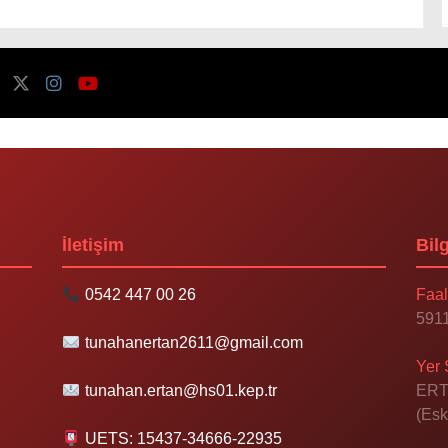
İletişim
Bilg
0542 447 00 26
Faal
5911
tunahanertan2611@gmail.com
Yer 
tunahan.ertan@hs01.kep.tr
ERT
(Esk
UETS: 15437-34666-22935