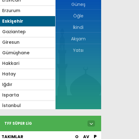
Güneş
Erzurum
Öğle
Eskişehir
İkindi
Gaziantep
Akşam
Giresun
Yatsı
Gümüşhane
Hakkari
Hatay
Iğdır
Isparta
İstanbul
İzmir
TFF SÜPER LIG
Kahramanmaraş
TAKIMLAR
O
AV
P
Karabük