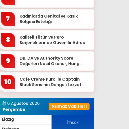
Bingöl
Bitlis
Kadınlarda Genital ve Kasık
7
Bolu
Bölgesi Estetiği
Burdur
Kaliteli Tütün ve Puro
8
Bursa
Seçeneklerinde Güvenilir Adres
Çanakkale
DR, DA ve Authority Score
9
Çankırı
Değerleri Nasıl Okunur, Hangi
Eşikten Sonra Anlam Kazanır?
Çorum
Cafe Creme Puro ile Captain
Denizli
10
Black Serisinin Dengeli Lezzet
Diyarbakır
Dünyası
Düzce
6 Ağustos 2026
Namaz Vakitleri
Edirne
Perşembe
Elazığ
İmsak
Erzincan