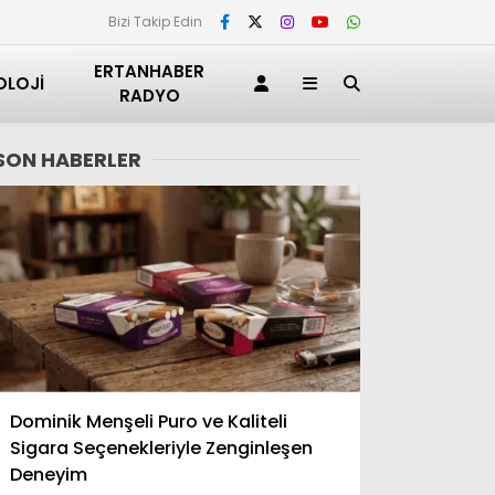
Bizi Takip Edin
ERTANHABER
OLOJI
RADYO
SON HABERLER
Adana
Dominik Menşeli Puro ve Kaliteli
Adıyaman
Sigara Seçenekleriyle Zenginleşen
Afyonkarahisar
Deneyim