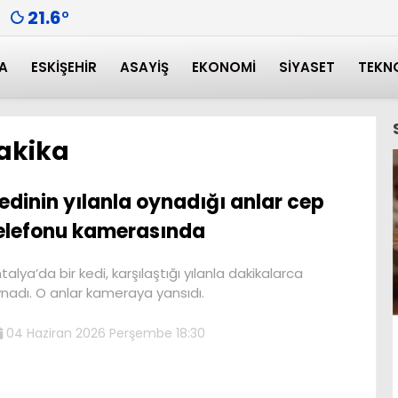
21.6
°
A
ESKIŞEHIR
ASAYIŞ
EKONOMI
SIYASET
TEKN
akika
edinin yılanla oynadığı anlar cep
elefonu kamerasında
talya’da bir kedi, karşılaştığı yılanla dakikalarca
nadı. O anlar kameraya yansıdı.
04 Haziran 2026 Perşembe 18:30