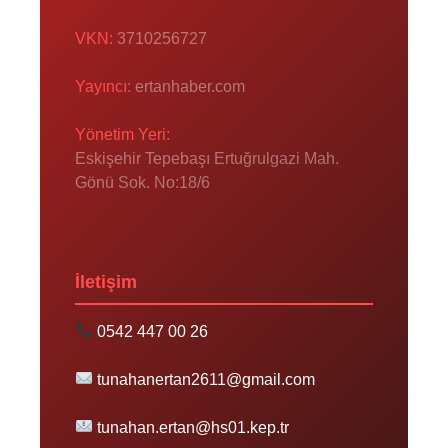
VKN:
3710256727
Yayıncı:
ertanhaber.com
Yönetim Yeri:
Eskişehir Tepebaşı Ertuğrulgazi Mah.
Gönü Sok. No:18/6
İletişim
0542 447 00 26
tunahanertan2611@gmail.com
tunahan.ertan@hs01.kep.tr