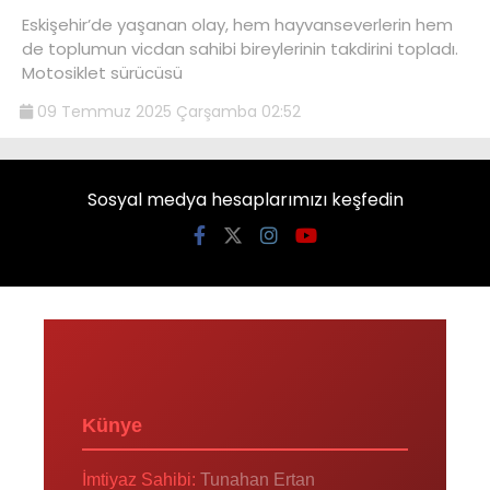
Eskişehir’de yaşanan olay, hem hayvanseverlerin hem
de toplumun vicdan sahibi bireylerinin takdirini topladı.
Motosiklet sürücüsü
09 Temmuz 2025 Çarşamba 02:52
Sosyal medya hesaplarımızı keşfedin
Künye
İmtiyaz Sahibi:
Tunahan Ertan