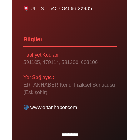
UETS: 15437-34666-22935
Bilgiler
Faaliyet Kodları:
591105, 479114, 581200, 603100
Yer Sağlayıcı:
ERTANHABER Kendi Fiziksel Sunucusu
(Eskişehir)
www.ertanhaber.com