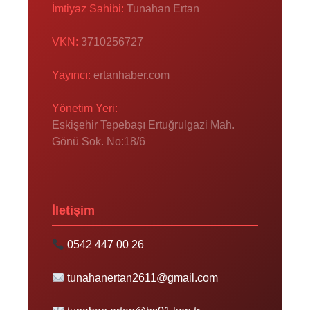
İmtiyaz Sahibi:
Tunahan Ertan
VKN:
3710256727
Yayıncı:
ertanhaber.com
Yönetim Yeri:
Eskişehir Tepebaşı Ertuğrulgazi Mah.
Gönü Sok. No:18/6
İletişim
0542 447 00 26
tunahanertan2611@gmail.com