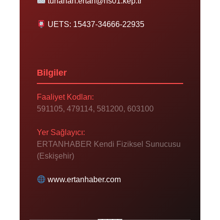
tunahan.ertan@hs01.kep.tr
UETS: 15437-34666-22935
Bilgiler
Faaliyet Kodları:
591105, 479114, 581200, 603100
Yer Sağlayıcı:
ERTANHABER Kendi Fiziksel Sunucusu
(Eskişehir)
www.ertanhaber.com