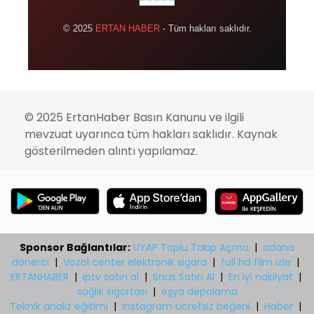
© 2025
ERTAN HABER
- Tüm hakları saklıdır.
© 2025 ErtanHaber Basın Kanunu ve ilgili
mevzuat uyarınca tüm hakları saklıdır. Kaynak
gösterilmeden alıntı yapılamaz.
Sponsor Bağlantılar:
UYAP Toplu Takip Açma
|
adana
dönerci
|
Vozol center elektronik sigara
|
full hd film izle
|
ERTANHABER
|
iptv satın al
|
Snus Satın Al
|
En iyi nakliyat
|
sağlık sigortası
|
eşya depolama
Teknik analiz eğitimi
|
instagram ücretsiz beğeni
|
Haber
|