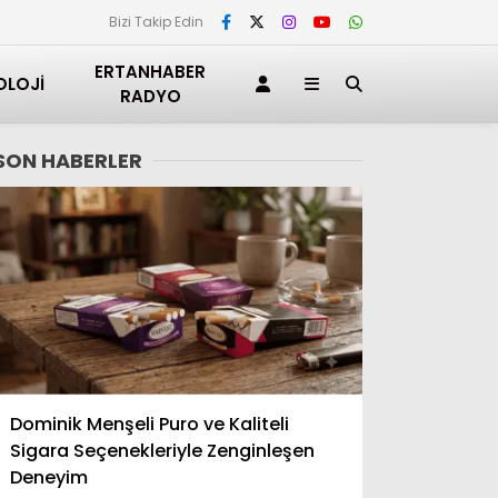
Bizi Takip Edin
ERTANHABER
OLOJI
RADYO
SON HABERLER
Adana
Dominik Menşeli Puro ve Kaliteli
Adıyaman
Sigara Seçenekleriyle Zenginleşen
Afyonkarahisar
Deneyim