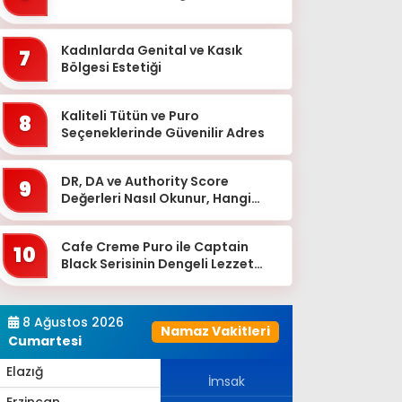
Bingöl
Bitlis
Kadınlarda Genital ve Kasık
7
Bolu
Bölgesi Estetiği
Burdur
Kaliteli Tütün ve Puro
8
Bursa
Seçeneklerinde Güvenilir Adres
Çanakkale
DR, DA ve Authority Score
9
Çankırı
Değerleri Nasıl Okunur, Hangi
Eşikten Sonra Anlam Kazanır?
Çorum
Cafe Creme Puro ile Captain
Denizli
10
Black Serisinin Dengeli Lezzet
Diyarbakır
Dünyası
Düzce
8 Ağustos 2026
Namaz Vakitleri
Edirne
Cumartesi
Elazığ
İmsak
Erzincan