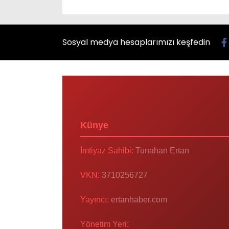
Sosyal medya hesaplarımızı keşfedin
Künye
İmtiyaz Sahibi:
Tunahan Ertan
VKN:
3710256727
Yayıncı:
ertanhaber.com
Yönetim Yeri: