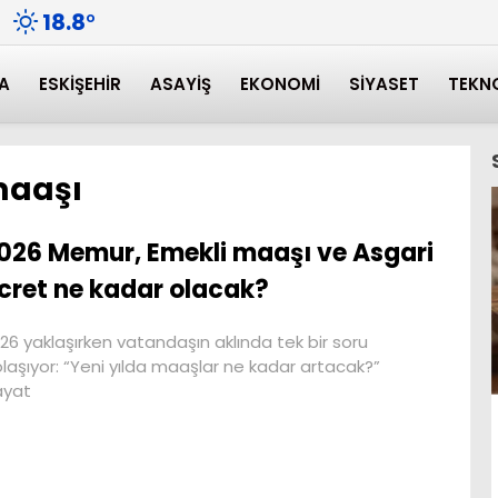
18.8
°
A
ESKIŞEHIR
ASAYIŞ
EKONOMI
SIYASET
TEKN
maaşı
026 Memur, Emekli maaşı ve Asgari
cret ne kadar olacak?
26 yaklaşırken vatandaşın aklında tek bir soru
laşıyor: “Yeni yılda maaşlar ne kadar artacak?”
ayat