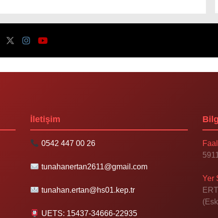
İletişim
Bilg
0542 447 00 26
Faal
5911
tunahanertan2611@gmail.com
Yer 
tunahan.ertan@hs01.kep.tr
ERT
(Esk
UETS: 15437-34666-22935