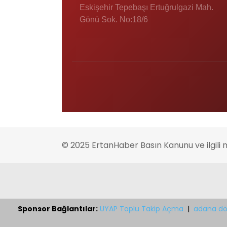
Eskişehir Tepebaşı Ertuğrulgazi Mah.
Gönü Sok. No:18/6
© 2025 ErtanHaber Basın Kanunu ve ilgili 
Sponsor Bağlantılar:
UYAP Toplu Takip Açma
|
adana dö