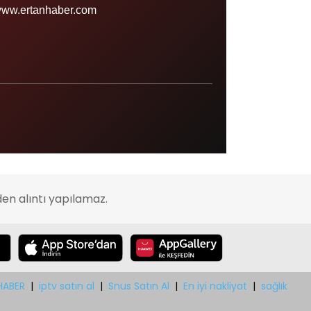
Sinop
ww.ertanhaber.com
Şırnak
Sivas
Tekirdağ
Tokat
Trabzon
Tunceli
Uşak
en alıntı yapılamaz.
Van
Yalova
Yozgat
Zonguldak
HABER
|
iptv satın al
|
Snus Satın Al
|
En iyi nakliyat
|
sağlık