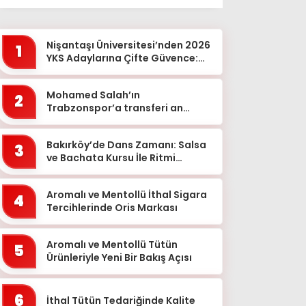
Ağrı
Aksaray
Nişantaşı Üniversitesi’nden 2026
1
Amasya
YKS Adaylarına Çifte Güvence:
Sabit Ücret ve Kesintisiz Burs
Ankara
Mohamed Salah’ın
2
Antalya
Trabzonspor’a transferi an
meselesi!
Ardahan
Bakırköy’de Dans Zamanı: Salsa
Artvin
3
ve Bachata Kursu İle Ritmi
Aydın
Yakalayın!
Balıkesir
Aromalı ve Mentollü İthal Sigara
4
Tercihlerinde Oris Markası
Bartın
Batman
Aromalı ve Mentollü Tütün
5
Ürünleriyle Yeni Bir Bakış Açısı
Bayburt
Bilecik
6
İthal Tütün Tedariğinde Kalite