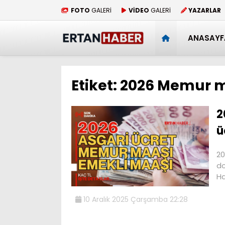
FOTO
GALERİ
VİDEO
GALERİ
YAZARLAR
ANASAYF
Etiket:
2026 Memur 
2
ü
20
do
H
10 Aralık 2025 Çarşamba 22:28