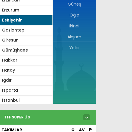
Güneş
Erzurum
Öğle
Eskişehir
İkindi
Gaziantep
Akşam
Giresun
Yatsı
Gümüşhane
Hakkari
Hatay
Iğdır
Isparta
İstanbul
İzmir
TFF SÜPER LIG
Kahramanmaraş
TAKIMLAR
O
AV
P
Karabük