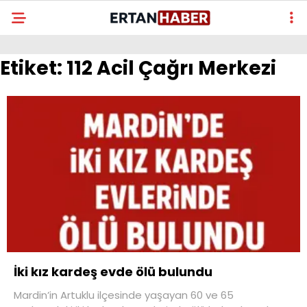
Etiket:
112 Acil Çağrı Merkezi
İki kız kardeş evde ölü bulundu
Mardin’in Artuklu ilçesinde yaşayan 60 ve 65