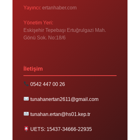
Yayıncı:
ertanhaber.com
Yönetim Yeri:
Eskişehir Tepebaşı Ertuğrulgazi Mah.
Gönü Sok. No:18/6
İletişim
0542 447 00 26
tunahanertan2611@gmail.com
tunahan.ertan@hs01.kep.tr
UETS: 15437-34666-22935