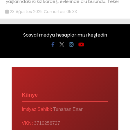
yaşlarındaki iki kız kardeş, evlerinde ölü bulundu. Teker
23 Ağustos 2025 Cumartesi 05:33
Sosyal medya hesaplarımızı keşfedin
Künye
İmtiyaz Sahibi:
Tunahan Ertan
VKN:
3710256727