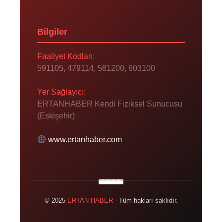
Bilgiler
Faaliyet Kodları:
591105, 479114, 581200, 603100
Yer Sağlayıcı:
ERTANHABER Kendi Fiziksel Sunucusu
(Eskişehir)
www.ertanhaber.com
© 2025
ERTAN HABER
- Tüm hakları saklıdır.