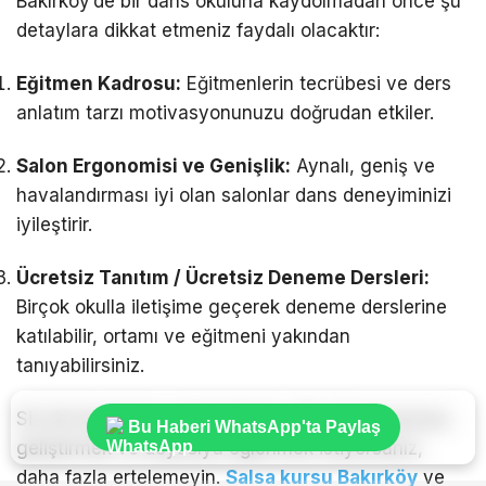
Bakırköy’de bir dans okuluna kaydolmadan önce şu
detaylara dikkat etmeniz faydalı olacaktır:
Eğitmen Kadrosu:
Eğitmenlerin tecrübesi ve ders
anlatım tarzı motivasyonunuzu doğrudan etkiler.
Salon Ergonomisi ve Genişlik:
Aynalı, geniş ve
havalandırması iyi olan salonlar dans deneyiminizi
iyileştirir.
Ücretsiz Tanıtım / Ücretsiz Deneme Dersleri:
Birçok okulla iletişime geçerek deneme derslerine
katılabilir, ortamı ve eğitmeni yakından
tanıyabilirsiniz.
Siz de hayatınıza renk katmak, ritim duygusunuzu
Bu Haberi WhatsApp'ta Paylaş
geliştirmek ve doyasıya eğlenmek istiyorsanız,
daha fazla ertelemeyin.
Salsa kursu Bakırköy
ve