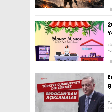
2
Y
Tü
ku
E
g
Cu
Tü
Tü