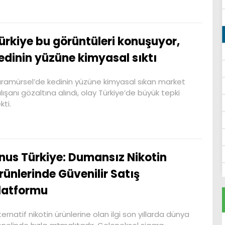
ürkiye bu görüntüleri konuşuyor,
edinin yüzüne kimyasal sıktı
ramürsel’de kedinin yüzüne kimyasal sıkan market
lışanı gözaltına alındı, olay Türkiye’de büyük tepki
kti.
nus Türkiye: Dumansız Nikotin
rünlerinde Güvenilir Satış
latformu
ternatif nikotin ürünlerine olan ilgi son yıllarda dünya