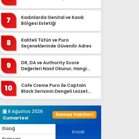
Bingöl
Bitlis
Kadınlarda Genital ve Kasık
7
Bolu
Bölgesi Estetiği
Burdur
Kaliteli Tütün ve Puro
8
Bursa
Seçeneklerinde Güvenilir Adres
Çanakkale
DR, DA ve Authority Score
9
Çankırı
Değerleri Nasıl Okunur, Hangi
Eşikten Sonra Anlam Kazanır?
Çorum
Cafe Creme Puro ile Captain
Denizli
10
Black Serisinin Dengeli Lezzet
Diyarbakır
Dünyası
Düzce
8 Ağustos 2026
Namaz Vakitleri
Edirne
Cumartesi
Elazığ
İmsak
Erzincan