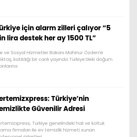
ürkiye için alarm zilleri çalıyor “5
in lira destek her ay 1500 TL”
le ve Sosyal Hizmetler Bakanı Mahinur Özdemir
ktaş, katıldığı bir canlı yayında Türkiye’deki doğum
anlarına
ertemizxpress: Türkiye’nin
emizlikte Güvenilir Adresi
rtemizxpress, Türkiye genelindeki halı ve koltuk
kama firmaları ile ev temizlik hizmeti sunan
ofesyonel şirketleri