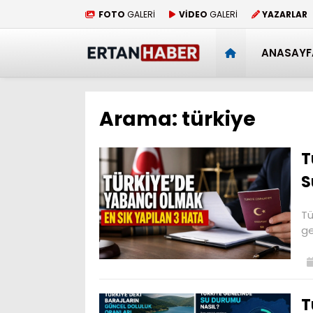
FOTO
GALERİ
VİDEO
GALERİ
YAZARLAR
ANASAYF
Arama:
türkiye
T
S
Tü
ge
T