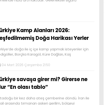
nelinde hızla artmaktadır. Geleneksel sigara
ürkiye Kamp Alanları 2026:
eşfedilmemiş Doğa Harikası Yerler
rkiye’de doğa ile iç içe kamp yapmak isteyenler için
digöller, Borçka Karagöl, Küre Dağları, Kaş
04 Mart 2026 Çarşamba 21:50
ürkiye savaşa girer mi? Girerse ne
lur “En olası tablo”
tadoğu bir kez daha ateş çemberine döndü. İran ile
rail arasında tırmanan askeri gerilim, bölgeyi