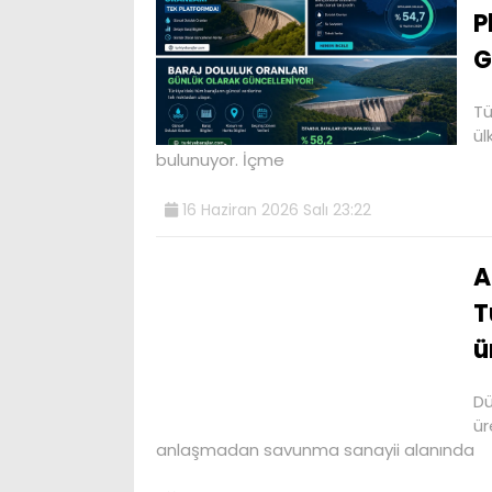
P
G
Tü
ül
bulunuyor. İçme
16 Haziran 2026 Salı 23:22
A
T
ü
Dü
ür
anlaşmadan savunma sanayii alanında