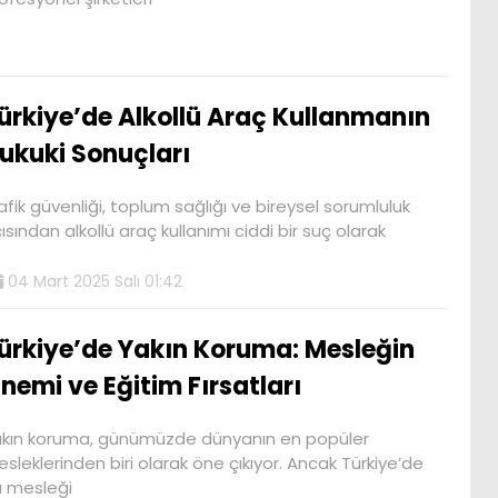
ürkiye’de Alkollü Araç Kullanmanın
ukuki Sonuçları
afik güvenliği, toplum sağlığı ve bireysel sorumluluk
ısından alkollü araç kullanımı ciddi bir suç olarak
04 Mart 2025 Salı 01:42
ürkiye’de Yakın Koruma: Mesleğin
nemi ve Eğitim Fırsatları
kın koruma, günümüzde dünyanın en popüler
sleklerinden biri olarak öne çıkıyor. Ancak Türkiye’de
 mesleği