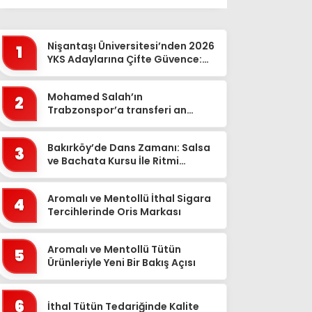
Ağrı
Aksaray
Nişantaşı Üniversitesi’nden 2026
1
Amasya
YKS Adaylarına Çifte Güvence:
Sabit Ücret ve Kesintisiz Burs
Ankara
Mohamed Salah’ın
2
Antalya
Trabzonspor’a transferi an
meselesi!
Ardahan
Bakırköy’de Dans Zamanı: Salsa
Artvin
3
ve Bachata Kursu İle Ritmi
Aydın
Yakalayın!
Balıkesir
Aromalı ve Mentollü İthal Sigara
4
Tercihlerinde Oris Markası
Bartın
Batman
Aromalı ve Mentollü Tütün
5
Ürünleriyle Yeni Bir Bakış Açısı
Bayburt
Bilecik
6
İthal Tütün Tedariğinde Kalite