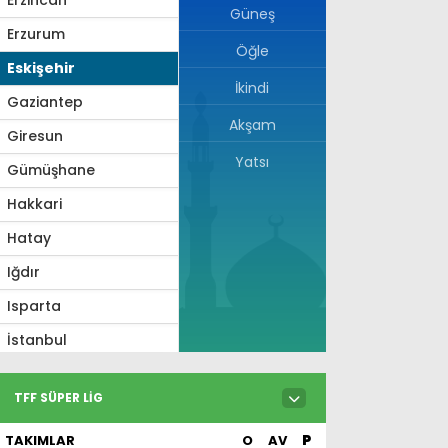
Güneş
Erzurum
Öğle
Eskişehir
İkindi
Gaziantep
Akşam
Giresun
Yatsı
Gümüşhane
Hakkari
Hatay
Iğdır
Isparta
İstanbul
İzmir
TFF SÜPER LIG
Kahramanmaraş
TAKIMLAR
O
AV
P
Karabük