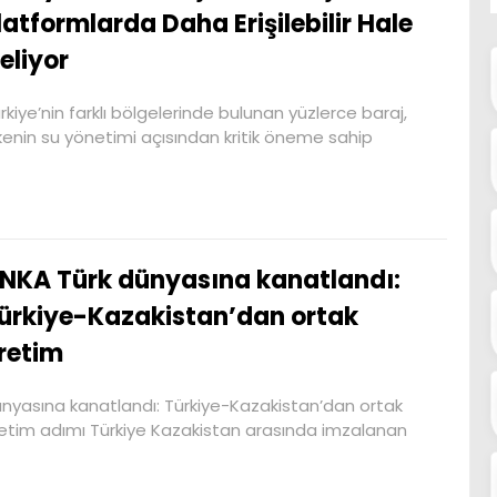
latformlarda Daha Erişilebilir Hale
eliyor
rkiye’nin farklı bölgelerinde bulunan yüzlerce baraj,
kenin su yönetimi açısından kritik öneme sahip
NKA Türk dünyasına kanatlandı:
ürkiye-Kazakistan’dan ortak
retim
nyasına kanatlandı: Türkiye-Kazakistan’dan ortak
etim adımı Türkiye Kazakistan arasında imzalanan