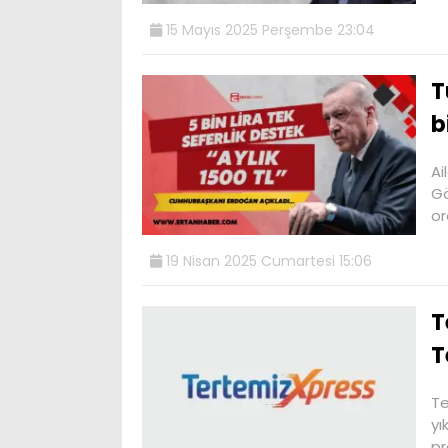
15 Mayıs 2025 Perşembe 23:04
T
b
Ai
Gö
or
19 Nisan 2025 Cumartesi 15:06
T
T
Te
yı
pr