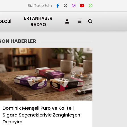
Bizi Takip Edin
ERTANHABER
OLOJI
RADYO
SON HABERLER
Adana
Dominik Menşeli Puro ve Kaliteli
Adıyaman
Sigara Seçenekleriyle Zenginleşen
Afyonkarahisar
Deneyim