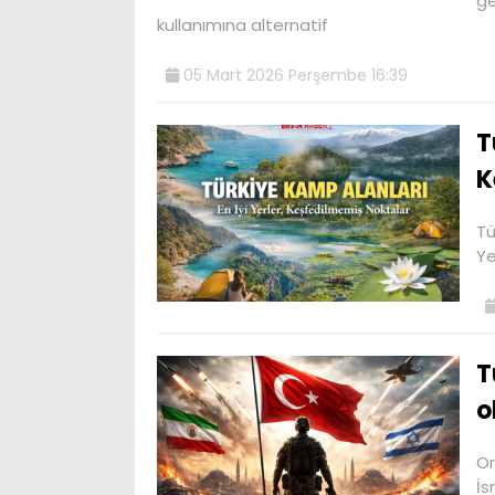
ge
kullanımına alternatif
05 Mart 2026 Perşembe 16:39
T
K
Tü
Ye
T
o
Or
İs