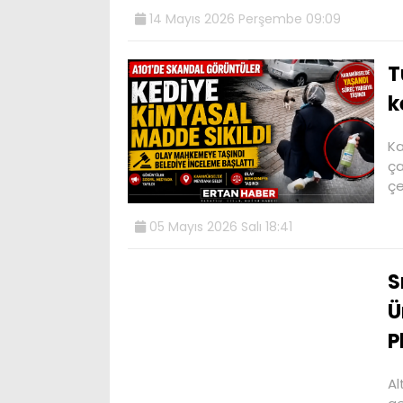
14 Mayıs 2026 Perşembe 09:09
T
k
Ka
ça
çe
05 Mayıs 2026 Salı 18:41
S
Ü
P
Al