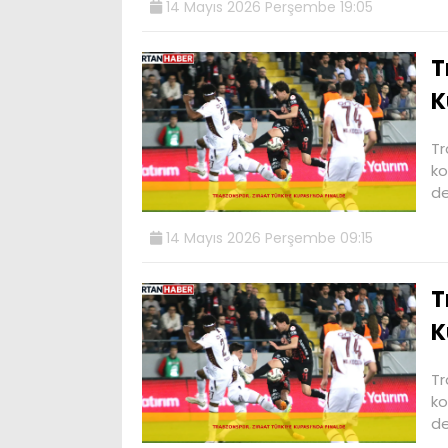
14 Mayıs 2026 Perşembe 19:05
T
K
Tr
ko
de
14 Mayıs 2026 Perşembe 09:15
T
K
Tr
ko
de