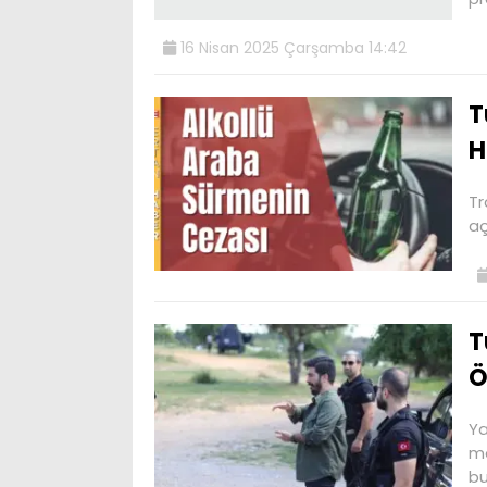
16 Nisan 2025 Çarşamba 14:42
T
H
Tr
aç
T
Ö
Ya
me
bu