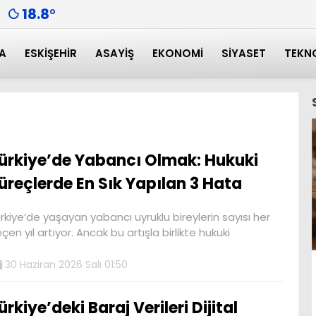
18.8
°
A
ESKIŞEHIR
ASAYIŞ
EKONOMI
SIYASET
TEKN
ürkiye’de Yabancı Olmak: Hukuki
üreçlerde En Sık Yapılan 3 Hata
rkiye’de yaşayan yabancı uyruklu bireylerin sayısı her
çen yıl artıyor. Ancak bu artışla birlikte hukuki
30 Haziran 2026 Salı 01:50
ürkiye’deki Baraj Verileri Dijital