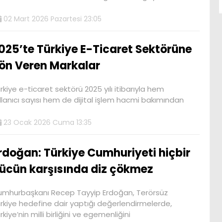
02 Mart 2026 Pazartesi 23:05
025’te Türkiye E-Ticaret Sektörüne
ön Veren Markalar
rkiye e-ticaret sektörü 2025 yılı itibarıyla hem
llanıcı sayısı hem de dijital işlem hacmi bakımından
23 Ocak 2026 Cuma 13:35
rdoğan: Türkiye Cumhuriyeti hiçbir
ücün karşısında diz çökmez
mhurbaşkanı Recep Tayyip Erdoğan, Terörsüz
rkiye hedefine dair yaptığı değerlendirmelerde,
rkiye’nin milli birliğini ve egemenliğini